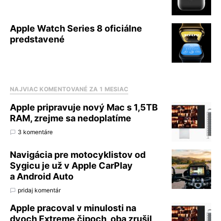
Apple Watch Series 8 oficiálne
predstavené
NAJVIAC KOMENTOVANÉ ZA 1 MESIAC
Apple pripravuje nový Mac s 1,5TB
RAM, zrejme sa nedoplatíme
3 komentáre
Navigácia pre motocyklistov od
Sygicu je už v Apple CarPlay
a Android Auto
pridaj komentár
Apple pracoval v minulosti na
dvoch Extreme čipoch, oba zrušil