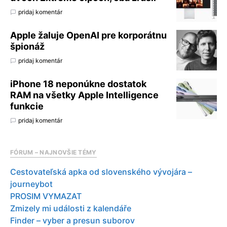
pridaj komentár
Apple žaluje OpenAI pre korporátnu
špionáž
pridaj komentár
iPhone 18 neponúkne dostatok
RAM na všetky Apple Intelligence
funkcie
pridaj komentár
FÓRUM – NAJNOVŠIE TÉMY
Cestovateľská apka od slovenského vývojára –
journeybot
PROSIM VYMAZAT
Zmizely mi události z kalendáře
Finder – vyber a presun suborov