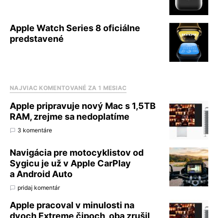
Apple Watch Series 8 oficiálne
predstavené
NAJVIAC KOMENTOVANÉ ZA 1 MESIAC
Apple pripravuje nový Mac s 1,5TB
RAM, zrejme sa nedoplatíme
3 komentáre
Navigácia pre motocyklistov od
Sygicu je už v Apple CarPlay
a Android Auto
pridaj komentár
Apple pracoval v minulosti na
dvoch Extreme čipoch, oba zrušil