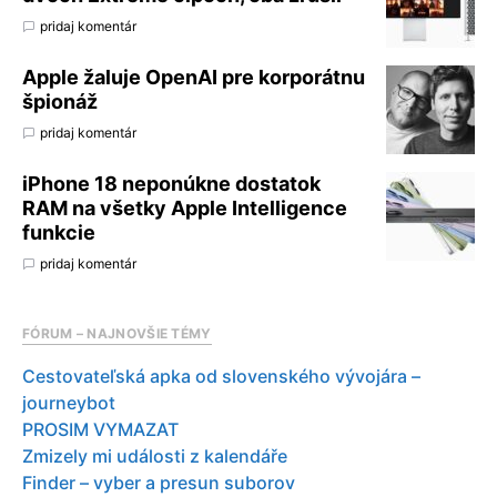
pridaj komentár
Apple žaluje OpenAI pre korporátnu
špionáž
pridaj komentár
iPhone 18 neponúkne dostatok
RAM na všetky Apple Intelligence
funkcie
pridaj komentár
FÓRUM – NAJNOVŠIE TÉMY
Cestovateľská apka od slovenského vývojára –
journeybot
PROSIM VYMAZAT
Zmizely mi události z kalendáře
Finder – vyber a presun suborov