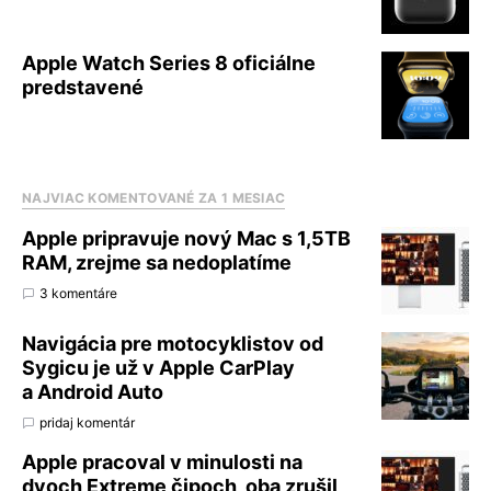
Apple Watch Series 8 oficiálne
predstavené
NAJVIAC KOMENTOVANÉ ZA 1 MESIAC
Apple pripravuje nový Mac s 1,5TB
RAM, zrejme sa nedoplatíme
3 komentáre
Navigácia pre motocyklistov od
Sygicu je už v Apple CarPlay
a Android Auto
pridaj komentár
Apple pracoval v minulosti na
dvoch Extreme čipoch, oba zrušil