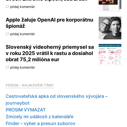
pridaj komentár
Apple žaluje OpenAI pre korporátnu
špionáž
pridaj komentár
Slovenský videoherný priemysel sa
v roku 2025 vrátil k rastu a dosiahol
obrat 75,2 milióna eur
pridaj komentár
FÓRUM – NAJNOVŠIE TÉMY
Cestovateľská apka od slovenského vývojára –
journeybot
PROSIM VYMAZAT
Zmizely mi události z kalendáře
Finder – vyber a presun suborov