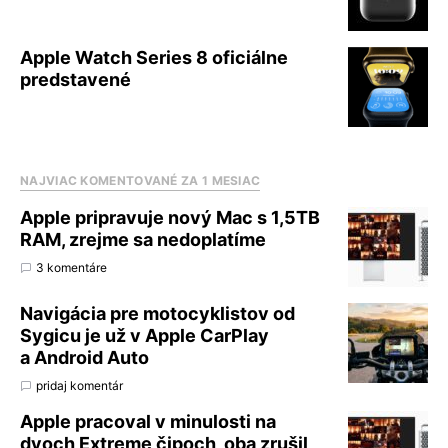
Apple Watch Series 8 oficiálne
predstavené
NAJVIAC KOMENTOVANÉ ZA 1 MESIAC
Apple pripravuje nový Mac s 1,5TB
RAM, zrejme sa nedoplatíme
3 komentáre
Navigácia pre motocyklistov od
Sygicu je už v Apple CarPlay
a Android Auto
pridaj komentár
Apple pracoval v minulosti na
dvoch Extreme čipoch, oba zrušil