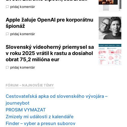
pridaj komentár
Apple žaluje OpenAI pre korporátnu
špionáž
pridaj komentár
Slovenský videoherný priemysel sa
v roku 2025 vrátil k rastu a dosiahol
obrat 75,2 milióna eur
pridaj komentár
FÓRUM – NAJNOVŠIE TÉMY
Cestovateľská apka od slovenského vývojára –
journeybot
PROSIM VYMAZAT
Zmizely mi události z kalendáře
Finder – vyber a presun suborov