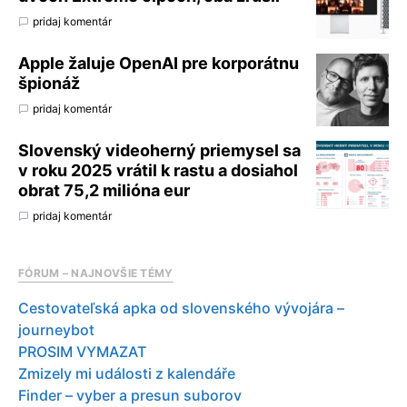
pridaj komentár
Apple žaluje OpenAI pre korporátnu
špionáž
pridaj komentár
Slovenský videoherný priemysel sa
v roku 2025 vrátil k rastu a dosiahol
obrat 75,2 milióna eur
pridaj komentár
FÓRUM – NAJNOVŠIE TÉMY
Cestovateľská apka od slovenského vývojára –
journeybot
PROSIM VYMAZAT
Zmizely mi události z kalendáře
Finder – vyber a presun suborov