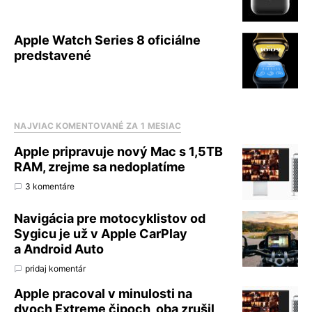
Apple Watch Series 8 oficiálne
predstavené
NAJVIAC KOMENTOVANÉ ZA 1 MESIAC
Apple pripravuje nový Mac s 1,5TB
RAM, zrejme sa nedoplatíme
3 komentáre
Navigácia pre motocyklistov od
Sygicu je už v Apple CarPlay
a Android Auto
pridaj komentár
Apple pracoval v minulosti na
dvoch Extreme čipoch, oba zrušil