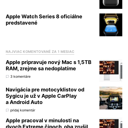
Apple Watch Series 8 oficiálne
predstavené
NAJVIAC KOMENTOVANÉ ZA 1 MESIAC
Apple pripravuje nový Mac s 1,5TB
RAM, zrejme sa nedoplatíme
3 komentáre
Navigácia pre motocyklistov od
Sygicu je už v Apple CarPlay
a Android Auto
pridaj komentár
Apple pracoval v minulosti na
dvoch Extreme čipoch, oba zrušil