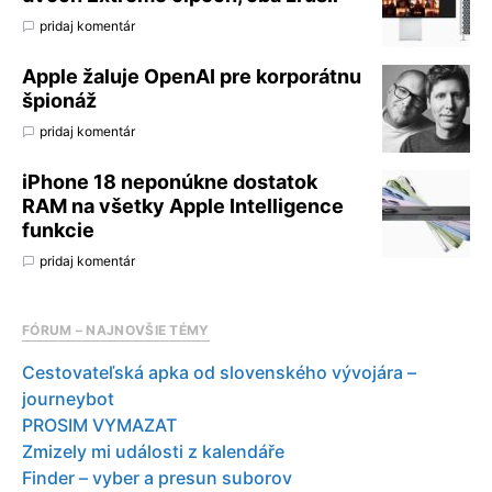
pridaj komentár
Apple žaluje OpenAI pre korporátnu
špionáž
pridaj komentár
iPhone 18 neponúkne dostatok
RAM na všetky Apple Intelligence
funkcie
pridaj komentár
FÓRUM – NAJNOVŠIE TÉMY
Cestovateľská apka od slovenského vývojára –
journeybot
PROSIM VYMAZAT
Zmizely mi události z kalendáře
Finder – vyber a presun suborov