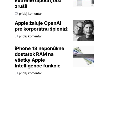
Extreme čipoch, oba
zrušil
pridaj komentár
Apple žaluje OpenAI
pre korporátnu špionáž
pridaj komentár
iPhone 18 neponúkne
dostatok RAM na
všetky Apple
Intelligence funkcie
pridaj komentár