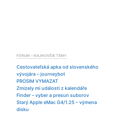
FÓRUM – NAJNOVŠIE TÉMY
Cestovateľská apka od slovenského
vývojára – journeybot
PROSIM VYMAZAT
Zmizely mi události z kalendáře
Finder – vyber a presun suborov
Starý Apple eMac G4/1.25 – výmena
disku