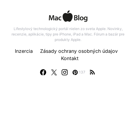
Lifestylový technologický portál nielen zo sveta Apple. Novinky,
recenzie, aplikácie, tipy pre iPhone, iPad a Mac. Fórum a bazár pre
produkty Apple.
Inzercia
Zásady ochrany osobných údajov
Kontakt
137