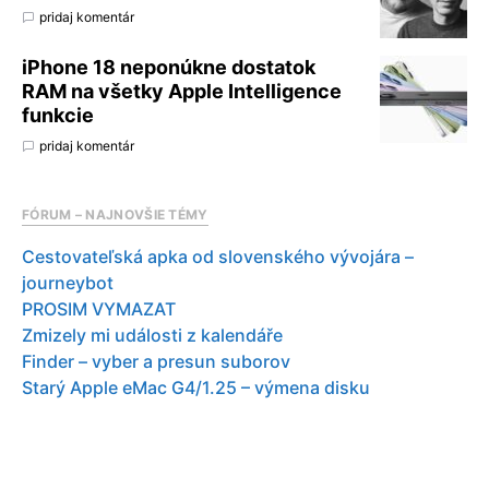
pridaj komentár
iPhone 18 neponúkne dostatok
RAM na všetky Apple Intelligence
funkcie
pridaj komentár
FÓRUM – NAJNOVŠIE TÉMY
Cestovateľská apka od slovenského vývojára –
journeybot
PROSIM VYMAZAT
Zmizely mi události z kalendáře
Finder – vyber a presun suborov
Starý Apple eMac G4/1.25 – výmena disku