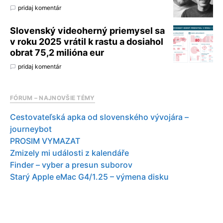
pridaj komentár
Slovenský videoherný priemysel sa
v roku 2025 vrátil k rastu a dosiahol
obrat 75,2 milióna eur
pridaj komentár
FÓRUM – NAJNOVŠIE TÉMY
Cestovateľská apka od slovenského vývojára –
journeybot
PROSIM VYMAZAT
Zmizely mi události z kalendáře
Finder – vyber a presun suborov
Starý Apple eMac G4/1.25 – výmena disku