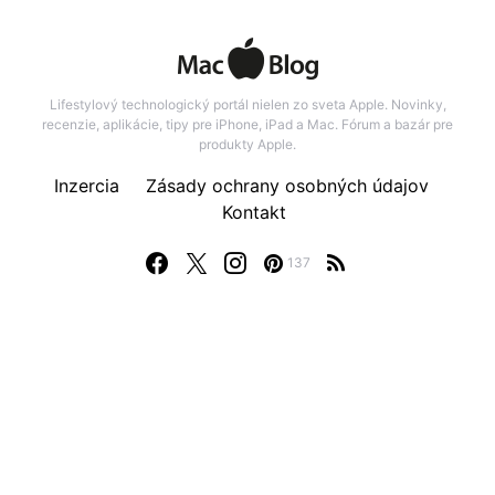
Lifestylový technologický portál nielen zo sveta Apple. Novinky,
recenzie, aplikácie, tipy pre iPhone, iPad a Mac. Fórum a bazár pre
produkty Apple.
Inzercia
Zásady ochrany osobných údajov
Kontakt
137