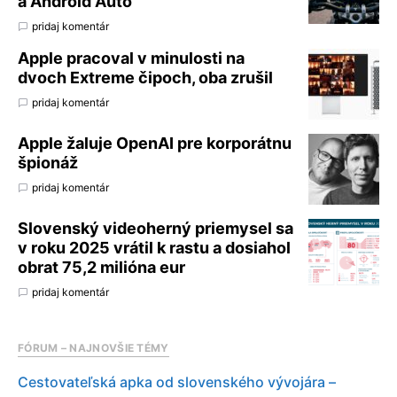
a Android Auto
pridaj komentár
Apple pracoval v minulosti na
dvoch Extreme čipoch, oba zrušil
pridaj komentár
Apple žaluje OpenAI pre korporátnu
špionáž
pridaj komentár
Slovenský videoherný priemysel sa
v roku 2025 vrátil k rastu a dosiahol
obrat 75,2 milióna eur
pridaj komentár
FÓRUM – NAJNOVŠIE TÉMY
Cestovateľská apka od slovenského vývojára –