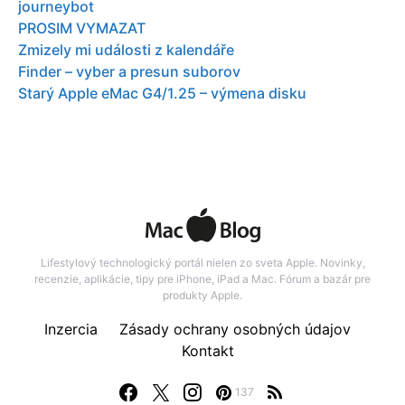
journeybot
PROSIM VYMAZAT
Zmizely mi události z kalendáře
Finder – vyber a presun suborov
Starý Apple eMac G4/1.25 – výmena disku
Lifestylový technologický portál nielen zo sveta Apple. Novinky,
recenzie, aplikácie, tipy pre iPhone, iPad a Mac. Fórum a bazár pre
produkty Apple.
Inzercia
Zásady ochrany osobných údajov
Kontakt
137