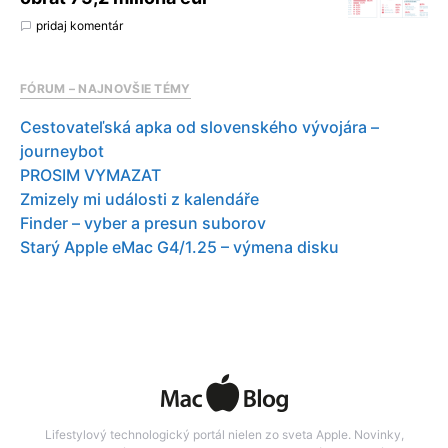
pridaj komentár
FÓRUM – NAJNOVŠIE TÉMY
Cestovateľská apka od slovenského vývojára –
journeybot
PROSIM VYMAZAT
Zmizely mi události z kalendáře
Finder – vyber a presun suborov
Starý Apple eMac G4/1.25 – výmena disku
Lifestylový technologický portál nielen zo sveta Apple. Novinky,