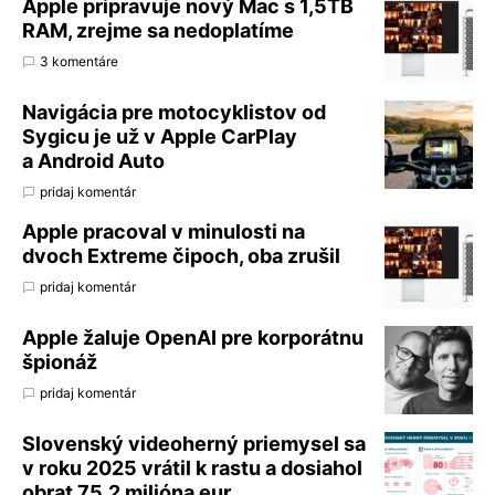
Apple pripravuje nový Mac s 1,5TB
RAM, zrejme sa nedoplatíme
3 komentáre
Navigácia pre motocyklistov od
Sygicu je už v Apple CarPlay
a Android Auto
pridaj komentár
Apple pracoval v minulosti na
dvoch Extreme čipoch, oba zrušil
pridaj komentár
Apple žaluje OpenAI pre korporátnu
špionáž
pridaj komentár
Slovenský videoherný priemysel sa
v roku 2025 vrátil k rastu a dosiahol
obrat 75,2 milióna eur