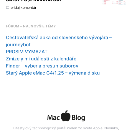
pridaj komentár
FÓRUM – NAJNOVŠIE TÉMY
Cestovateľská apka od slovenského vývojára –
journeybot
PROSIM VYMAZAT
Zmizely mi události z kalendáře
Finder – vyber a presun suborov
Starý Apple eMac G4/1.25 – výmena disku
Lifestylový technologický portál nielen zo sveta Apple. Novinky,