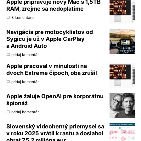
Apple pripravuje nový Mac s 1,5TB
RAM, zrejme sa nedoplatíme
3 komentáre
Navigácia pre motocyklistov od
Sygicu je už v Apple CarPlay
a Android Auto
pridaj komentár
Apple pracoval v minulosti na
dvoch Extreme čipoch, oba zrušil
pridaj komentár
Apple žaluje OpenAI pre korporátnu
špionáž
pridaj komentár
Slovenský videoherný priemysel sa
v roku 2025 vrátil k rastu a dosiahol
obrat 75,2 milióna eur