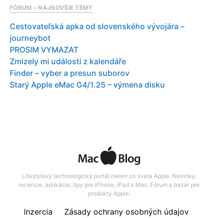
FÓRUM – NAJNOVŠIE TÉMY
Cestovateľská apka od slovenského vývojára –
journeybot
PROSIM VYMAZAT
Zmizely mi události z kalendáře
Finder – vyber a presun suborov
Starý Apple eMac G4/1.25 – výmena disku
Lifestylový technologický portál nielen zo sveta Apple. Novinky,
recenzie, aplikácie, tipy pre iPhone, iPad a Mac. Fórum a bazár pre
produkty Apple.
Inzercia
Zásady ochrany osobných údajov