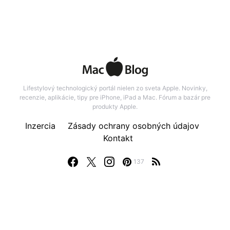
Lifestylový technologický portál nielen zo sveta Apple. Novinky,
recenzie, aplikácie, tipy pre iPhone, iPad a Mac. Fórum a bazár pre
produkty Apple.
Inzercia
Zásady ochrany osobných údajov
Kontakt
137