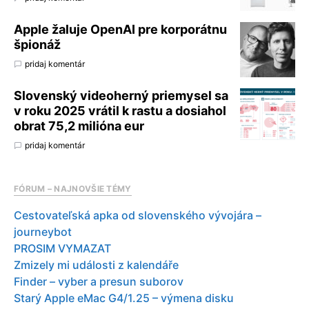
Apple žaluje OpenAI pre korporátnu
špionáž
pridaj komentár
Slovenský videoherný priemysel sa
v roku 2025 vrátil k rastu a dosiahol
obrat 75,2 milióna eur
pridaj komentár
FÓRUM – NAJNOVŠIE TÉMY
Cestovateľská apka od slovenského vývojára –
journeybot
PROSIM VYMAZAT
Zmizely mi události z kalendáře
Finder – vyber a presun suborov
Starý Apple eMac G4/1.25 – výmena disku