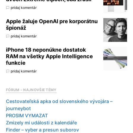
pridaj komentár
Apple žaluje OpenAI pre korporátnu
špionáž
pridaj komentár
iPhone 18 neponúkne dostatok
RAM na všetky Apple Intelligence
funkcie
pridaj komentár
FÓRUM – NAJNOVŠIE TÉMY
Cestovateľská apka od slovenského vývojára –
journeybot
PROSIM VYMAZAT
Zmizely mi události z kalendáře
Finder – vyber a presun suborov