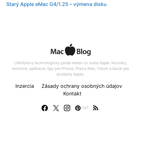
Starý Apple eMac G4/1.25 – výmena disku
Lifestylový technologický portál nielen zo sveta Apple. Novinky,
recenzie, aplikácie, tipy pre iPhone, iPad a Mac. Fórum a bazár pre
produkty Apple.
Inzercia
Zásady ochrany osobných údajov
Kontakt
137