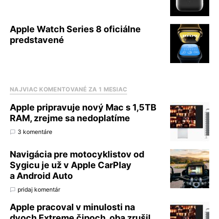
Apple Watch Series 8 oficiálne
predstavené
NAJVIAC KOMENTOVANÉ ZA 1 MESIAC
Apple pripravuje nový Mac s 1,5TB
RAM, zrejme sa nedoplatíme
3 komentáre
Navigácia pre motocyklistov od
Sygicu je už v Apple CarPlay
a Android Auto
pridaj komentár
Apple pracoval v minulosti na
dvoch Extreme čipoch, oba zrušil