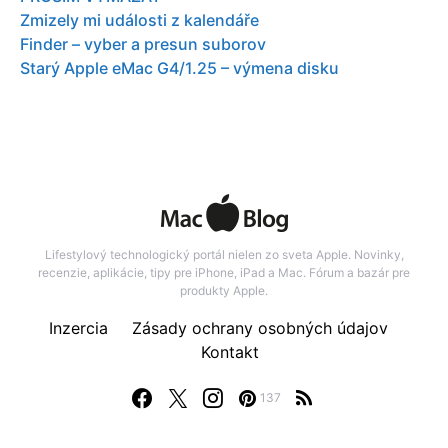
Zmizely mi události z kalendáře
Finder – vyber a presun suborov
Starý Apple eMac G4/1.25 – výmena disku
Lifestylový technologický portál nielen zo sveta Apple. Novinky,
recenzie, aplikácie, tipy pre iPhone, iPad a Mac. Fórum a bazár pre
produkty Apple.
Inzercia
Zásady ochrany osobných údajov
Kontakt
137