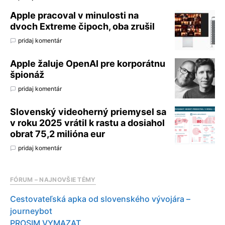
Apple pracoval v minulosti na
dvoch Extreme čipoch, oba zrušil
pridaj komentár
Apple žaluje OpenAI pre korporátnu
špionáž
pridaj komentár
Slovenský videoherný priemysel sa
v roku 2025 vrátil k rastu a dosiahol
obrat 75,2 milióna eur
pridaj komentár
FÓRUM – NAJNOVŠIE TÉMY
Cestovateľská apka od slovenského vývojára –
journeybot
PROSIM VYMAZAT