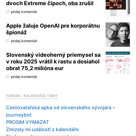
dvoch Extreme čipoch, oba zrušil
pridaj komentár
Apple žaluje OpenAI pre korporátnu
špionáž
pridaj komentár
Slovenský videoherný priemysel sa
v roku 2025 vrátil k rastu a dosiahol
obrat 75,2 milióna eur
pridaj komentár
FÓRUM – NAJNOVŠIE TÉMY
Cestovateľská apka od slovenského vývojára –
journeybot
PROSIM VYMAZAT
Zmizely mi události z kalendáře