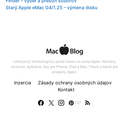
Finder – vyber a presun suborov
Starý Apple eMac G4/1.25 – výmena disku
Lifestylový technologický portál nielen zo sveta Apple. Novinky,
recenzie, aplikácie, tipy pre iPhone, iPad a Mac. Fórum a bazár pre
produkty Apple.
Inzercia
Zásady ochrany osobných údajov
Kontakt
137